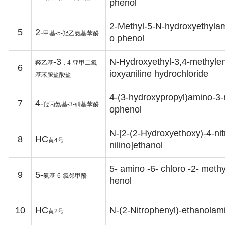
phenol
2-Methyl-5-N-hydroxyethyla
5
2-
甲基
-5-
羟乙氨基苯酚
o phenol
-3
N-Hydroxyethyl-3,4-methyle
羟乙基
，
4-
亚甲二氧
6
ioxyaniline hydrochloride
基苯胺盐酸盐
4-(3-hydroxypropyl)amino-3-n
7
4-
羟丙氨基
-3-
硝基苯酚
ophenol
N-[2-(2-Hydroxyethoxy)-4-nit
8
HC
黄
4
号
nilino]ethanol
5- amino -6- chloro -2- meth
9
5-
氨基
-6-
氯邻甲酚
henol
10
HC
N-(2-Nitrophenyl)-ethanolam
黄
2
号