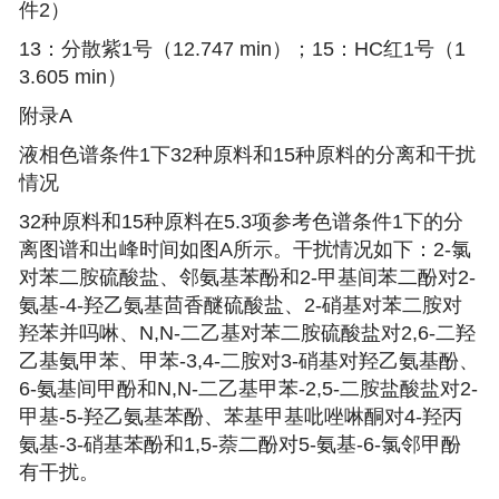
件2）
13：分散紫1号（12.747 min）；15：HC红1号（1
3.605 min）
附录A
液相色谱条件1下32种原料和15种原料的分离和干扰
情况
32种原料和15种原料在5.3项参考色谱条件1下的分
离图谱和出峰时间如图A所示。干扰情况如下：2-氯
对苯二胺硫酸盐、邻氨基苯酚和2-甲基间苯二酚对2-
氨基-4-羟乙氨基茴香醚硫酸盐、2-硝基对苯二胺对
羟苯并吗啉、N,N-二乙基对苯二胺硫酸盐对2,6-二羟
乙基氨甲苯、甲苯-3,4-二胺对3-硝基对羟乙氨基酚、
6-氨基间甲酚和N,N-二乙基甲苯-2,5-二胺盐酸盐对2-
甲基-5-羟乙氨基苯酚、苯基甲基吡唑啉酮对4-羟丙
氨基-3-硝基苯酚和1,5-萘二酚对5-氨基-6-氯邻甲酚
有干扰。