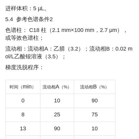
进样体积：5 µL。
5.4 参考色谱条件2
色谱柱： C18 柱（2.1 mm×100 mm，2.7 μm），
或等效色谱柱；
流动相：流动相A：乙腈（3.2）；流动相B：0.02 m
ol/L乙酸铵溶液（3.5）；
梯度洗脱程序：
min
A
B
%
%
时间（
）
流动相
（
）
流动相
（
）
0
10
90
8
25
75
13
90
10