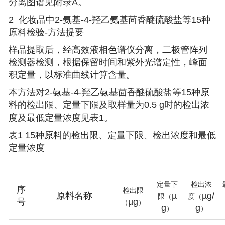
分离图谱见附录A。
2
化妆品中2-氨基-4-羟乙氨基茴香醚硫酸盐等15种
原料检验-
方法提要
样品提取后，经高效液相色谱仪分离，二极管阵列
检测器检测，根据保留时间和紫外光谱定性，峰面
积定量，以标准曲线计算含量。
本方法对2-氨基-4-羟乙氨基茴香醚硫酸盐等15种原
料的检出限、定量下限及取样量为0.5 g时的检出浓
度及最低定量浓度见表1。
表1 15种原料的检出限、定量下限、检出浓度和最低
定量浓度
定量下
检出浓
序
检出限
原料名称
µ
µg/
限（
度（
号
µg
（
）
g
g
）
）