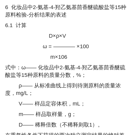
6
化妆品中2-氨基-4-羟乙氨基茴香醚硫酸盐等15种
原料检验-
分析结果的表述
6.1 计算
D×ρ×V
ω = ———— ×100
m×106
式中：ω—— 化妆品中2-氨基-4-羟乙氨基茴香醚硫
酸盐等15种原料的质量分数，%；
ρ—— 从标准曲线上得到待测原料的质量浓
度，mg/L；
V—— 样品定容体积，mL；
m—— 样品取样量，g；
D—— 稀释倍数（不稀释则取1）。