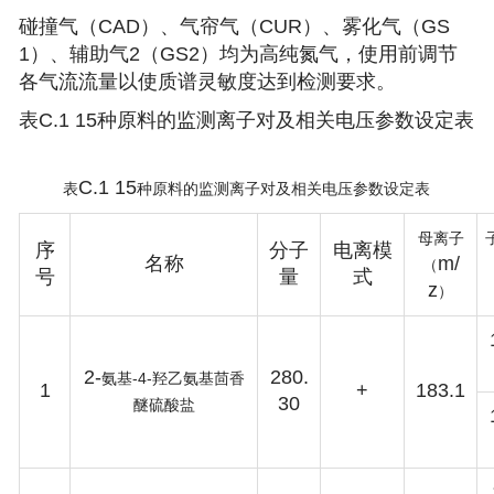
碰撞气（CAD）、气帘气（CUR）、雾化气（GS
1）、辅助气2（GS2）均为高纯氮气，使用前调节
各气流流量以使质谱灵敏度达到检测要求。
表C.1 15种原料的监测离子对及相关电压参数设定表
C.1 15
表
种原料的监测离子对及相关电压参数设定表
母离子
序
分子
电离模
名称
m/
（
号
量
式
z
）
2-
280.
-4-
氨基
羟乙氨基茴香
1
+
183.1
30
醚硫酸盐