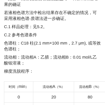
果的确证
若液相色谱方法中检出结果存在不确定的情况，可
采用液相色谱-质谱法进一步确证。
C.1 样品处理：见5.2。
C.2 参考色谱条件
色谱柱：C18 柱(2.1 mm×100 mm，2.7 μm), 或等效
色谱柱；
流动相：流动相A：乙腈；流动相B：0.01 mol/L乙
酸铵溶液；
梯度洗脱程序：
min
A
B
%
%
时间（
）
流动相
（
）
流动相
（
）
0
20
80