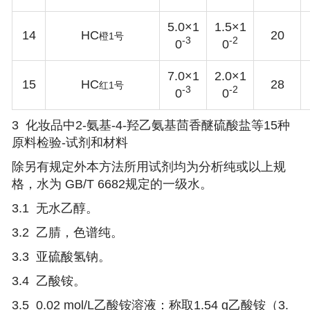
5.0×1
1.5×1
14
HC
20
1
橙
号
-3
-2
0
0
7.0×1
2.0×1
15
HC
28
1
红
号
-3
-2
0
0
3
化妆品中2-氨基-4-羟乙氨基茴香醚硫酸盐等15种
原料检验-
试剂和材料
除另有规定外本方法所用试剂均为分析纯或以上规
格，水为 GB/T 6682规定的一级水。
3.1 无水乙醇。
3.2 乙腈，色谱纯。
3.3 亚硫酸氢钠。
3.4 乙酸铵。
3.5 0.02 mol/L乙酸铵溶液：称取1.54 g乙酸铵（3.