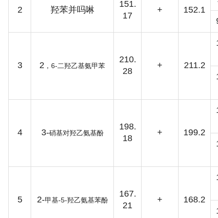
151.
2
羟苯并吗啉
+
152.1
17
210.
3
2
+
211.2
6-
，
二羟乙基氨甲苯
28
198.
4
3-
+
199.2
硝基对羟乙氨基酚
18
167.
5
2-
+
168.2
-5-
甲基
羟乙氨基苯酚
21