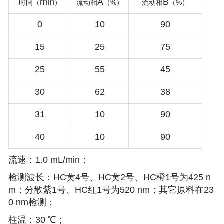
min
A
B
%
%
时间（
）
流动相
（
）
流动相
（
）
0
10
90
15
25
75
25
55
45
30
62
38
31
10
90
40
10
90
流速：1.0 mL/min；
检测波长：HC黄4号、HC黄2号、HC橙1号为425 n
m；分散紫1号、HC红1号为520 nm；其它原料在23
0 nm检测；
柱温：30 ℃；