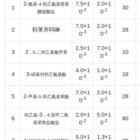
2-
7.5×1
2.0×1
-4-
氨基
羟乙氨基茴香
1
30
-3
-2
0
0
醚硫酸盐
7.0×1
2.0×1
2
羟苯并吗啉
28
-3
-2
0
0
2.5×1
7.0×1
3
2
10
6-
，
二羟乙基氨甲苯
-3
-3
0
0
4.0×1
1.0×1
4
3-
16
硝基对羟乙氨基酚
-3
-2
0
0
7.0×1
2.0×1
5
2-
28
-5-
甲基
羟乙氨基苯酚
-3
-2
0
0
-3
2.0×1
5.0×1
4-
羟乙基
，
亚甲二氧
6
80
-2
-2
0
0
基苯胺盐酸盐
5.0×1
1.3×1