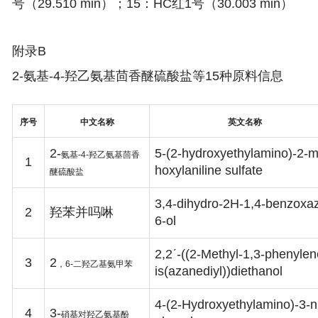
号（29.510 min）；15：HC红1号（30.003 min）
附录B
2-氨基-4-羟乙氨基茴香醚硫酸盐等15种原料信息
序号
中文名称
英文名称
2-
5-(2-hydroxyethylamino)-2-m
氨基
-4-
羟乙氨基茴香
1
hoxylaniline sulfate
醚硫酸盐
3,4-dihydro-2H-1,4-benzoxaz
2
羟苯并吗啉
6-ol
2,2ˊ-((2-Methyl-1,3-phenylen
3
2
，
6-
二羟乙基氨甲苯
is(azanediyl))diethanol
4-(2-Hydroxyethylamino)-3-ni
4
3-
硝基对羟乙氨基酚