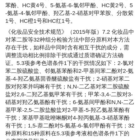
苯酚、HC黄4号、5-氨基-6-氯邻甲酚、HC黄2号、5
-氨基-4-氯邻甲酚、羟乙基-2-硝基对甲苯胺、分散紫
1号、HC橙1号和HC红1号。
《化妆品安全技术规范》（2015年版）7.2 化妆品中
对苯二胺等32种组分检验方法中部分原料对本方法
存在干扰，如样品中同时含有相互干扰的成分，需
调整流动相比例排除干扰或通过质谱确证方法确
证。5.3项参考色谱条件1下的干扰情况如下：2-氯对
苯二胺硫酸盐、邻氨基苯酚和2-甲基间苯二酚对2-氨
基-4-羟乙氨基茴香醚硫酸盐有干扰；2-硝基对苯二
胺对羟苯并吗啉有干扰；N,N-二乙基对苯二胺硫酸
盐对2,6-二羟乙基氨甲苯有干扰；甲苯-3,4-二胺对3-
硝基对羟乙氨基酚有干扰；6-氨基间甲酚和N,N-二乙
基甲苯-2,5-二胺盐酸盐对2-甲基-5-羟乙氨基苯酚有
干扰；苯基甲基吡唑啉酮对4-羟丙氨基-3-硝基苯酚
有干扰；1,5-萘二酚对5-氨基-6-氯邻甲酚有干扰；32
种原料和15种原料在5.3项参考液相色谱条件1下的