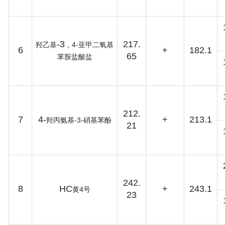
-3
217.
4-
羟乙基
，
亚甲二氧基
6
+
182.1
65
苯胺盐酸盐
212.
7
4-
+
213.1
-3-
羟丙氨基
硝基苯酚
21
242.
8
HC
+
243.1
4
黄
号
23