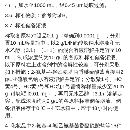
4），加水至1000 mL，经0.45 µm滤膜过滤。
3.6 标准物质：参考附录B。
3.7 标准储备溶液
称取各原料对照品0.1 g（精确到0.0001 g），分别
置10 mL容量瓶中，以2 g/L亚硫酸氢钠水溶液和无
水乙醇（3.1）（1+1）的混合溶液溶解并定容至10
mL，制成浓度约为10 g/L的各原料标准储备溶液。
以下原料在上述溶剂中的溶解性较差，可分别采取
如下措施：2-氨基-4-羟乙氨基茴香醚硫酸盐直接用2
g/L亚硫酸氢钠水溶液溶解并定容；分散紫1号、HC
黄4号、HC黄2号和HC红1号需将称样量减少至20 m
g（精确到0.01 mg），再用无水乙醇（3.1）溶解定
容，配成浓度约为2 g/L的各原料标准储备溶液。储
备溶液保存于0 ℃～4 ℃冰箱中，应于48小时内使
用。
4
化妆品中2-氨基-4-羟乙氨基茴香醚硫酸盐等15种