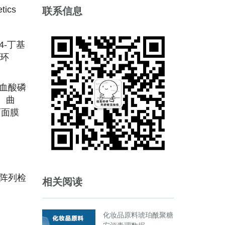
联系信息
tics
-丁基
甲环
血酸磷
、曲
面面膜
阵列检
相关阅读
化妆品原料琥珀酰聚糖