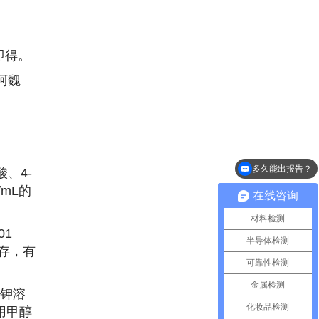
，即得。
阿魏
多久能出报告？
需要多少样品？
、4-
/mL的
在线咨询
材料检测
01
半导体检测
保存，有
可靠性检测
金属检测
化钾溶
化妆品检测
，用甲醇