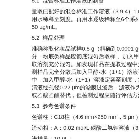
5.1 混合标准工作溶液的制备
量取已配好的混合标准工作溶液（3.9.4）1 m
用水稀释至刻度。再用水逐级稀释至6个系列浓度：1 µ
50 µg/mL。
5.2 样品处理
准确称取化妆品试样0.5 g（精确到0.00
分；粉底类样品应彻底混匀后取样， 加入甲醇-
取溶剂充分混匀。如发现样品在提取过程中分
测样品完全分散后加入甲醇-水（1+1）溶液再
中，加入甲醇-水（1+1）溶液定容至刻度，混匀
清液经孔径0.22 μm的滤膜过滤后，滤
或乙酸乙酯替代，但检测过程应随行评估方
5.3 参考色谱条件
色谱柱：C18柱（4.6 mm×250 mm，5 
流动相：A：0.02 mol/L 磷酸二氢钾溶
进样量：10 μL；