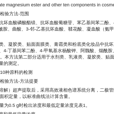
ate magnesium ester and other ten components in cosme
检验方法-
范围
抗坏血酸磷酸酯镁、抗坏血酸葡糖苷、苯乙基间苯二酚、4
酰胺、曲酸、3-邻-乙基抗坏血酸、鞣花酸、凝血酸（氨
类、凝胶类、贴面面膜类、膏霜类和粉底类化妆品中抗坏
4-丁基间苯二酚、4-甲氧基水杨酸钾、阿魏酸、烟酰胺
测定。本方法第二部分适用于水剂类、乳液类、凝胶类、贴
量的测定。
10种原料的检测
检验方法-
方法提要
溶解）超声提取后，采用高效液相色谱系统分离，二极管
峰面积定量，以标准曲线法计算含量。
为0.5 g时检出浓度和最低定量浓度见表1。