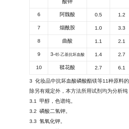
酸钾
6
阿魏酸
0.5
1.2
7
烟酰胺
1.0
3.3
8
曲酸
1.1
2.1
9
3-
1.4
2.7
-
邻
乙基抗坏血酸
10
鞣花酸
2.7
6.1
3
化妆品中抗坏血酸磷酸酯镁等11种原料的
除另有规定外，本方法所用试剂均为分析纯，水
3.1 甲醇，色谱纯。
3.2 磷酸二氢钾。
3.3 氢氧化钾。