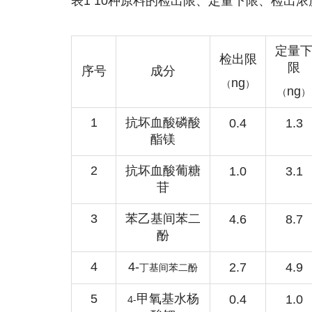
表1 10种原料的检出限、定量下限、检出
定量
检出限
限
序号
成分
ng
（
）
ng
（
）
1
抗坏血酸磷酸
0.4
1.3
酯镁
2
抗坏血酸葡糖
1.0
3.1
苷
3
苯乙基间苯二
4.6
8.7
酚
4
4-
2.7
4.9
丁基间苯二酚
5
甲氧基水杨
4-
0.4
1.0