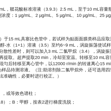
L，鞣花酸标准溶液（3.9.3）2.5 mL，至于10 mL容
g/mL、2 µg/mL、5 µg/mL、10 µg/mL、25 µg
01 g）于15 mL具塞比色管中，若试样为贴面面膜类样品应
水（1+1）溶液（3.5）至约6~9 mL，涡旋振荡使试
散性差时，则可以加入3 mL 二氯甲烷（3.4），涡旋振
提取。超声提取20 min，冷却至室温。转移至10 mL容
后转移至离心管中，以12000 r/min 的转速离心15 m
液作为样品待测溶液。（注:助溶剂除二氯甲烷外，还可选用
法准确性，必要时进行校正。）
μm），或等效色谱柱；
液（3.8）；B：甲醇，按表2进行梯度洗脱；