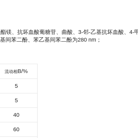
酸酯镁、抗坏血酸葡糖苷、曲酸、3-邻-乙基抗坏血酸、4-
丁基间苯二酚、苯乙基间苯二酚为280 nm；
B/%
流动相
5
5
40
60