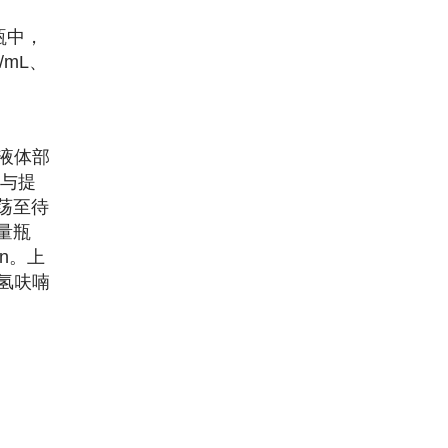
量瓶中，
/mL、
取液体部
样与提
荡至待
量瓶
in。上
四氢呋喃