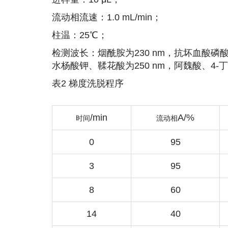
流动相流速：1.0 mL/min；
柱温：25℃；
检测波长：烟酰胺为230 nm，抗坏血酸磷
水杨酸钾、鞣花酸为250 nm，阿魏酸、4-
表2 梯度洗脱程序
/min
A/%
时间
流动相
0
95
3
95
8
60
14
40