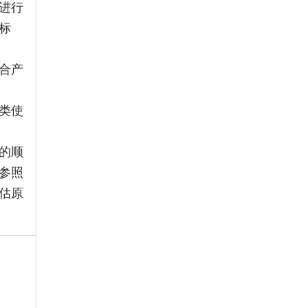
进行
标
合产
类使
的顺
参照
估原