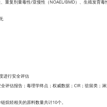
重复剂量毒性/亚慢性（NOAEL/BMD）、生殖发育毒
无
度进行安全评估
；安全评估报告；毒理学终点；权威数据；CIR；驻留类；
2 异链烷烃相关的原料数量共计10个。