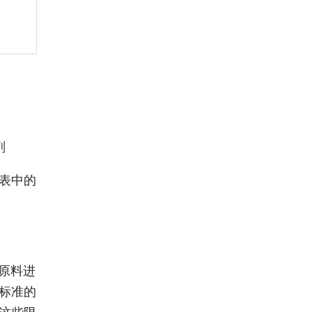
剂
表中的
原料进
标准的