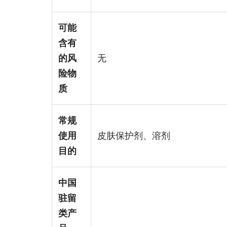
可能
含有
的风
无
险物
质
常规
使用
皮肤保护剂、溶剂
目的
中国
驻留
类产